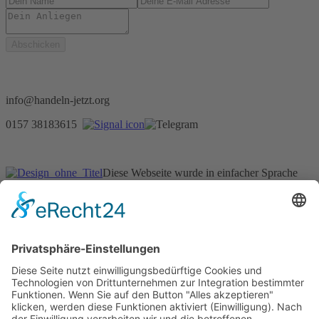
info@handeln-jetzt.org
0157 38183615
Diese Webseite wurde in einfacher Sprache
geschrieben.
Über uns
Wer wir sind
Impressum
Datenschutz